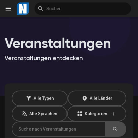
Veranstaltungen
Reels
Veranstaltungen entdecken
Entdecken Veranstaltungen
Meine Veranstaltungen
Alle Typen
Alle Länder
Alle Sprachen
Kategorien
Entdecken Marktplatz
Meine Produkte