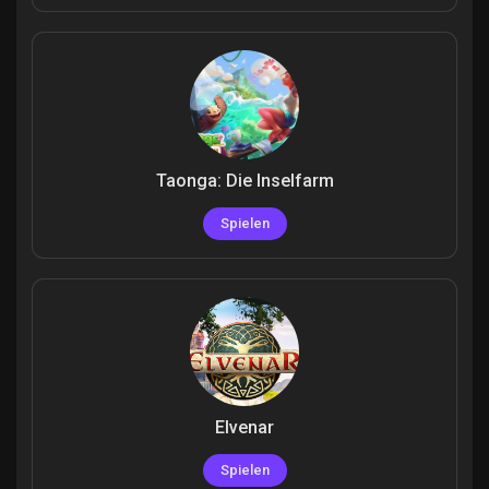
Taonga: Die Inselfarm
Spielen
Elvenar
Spielen