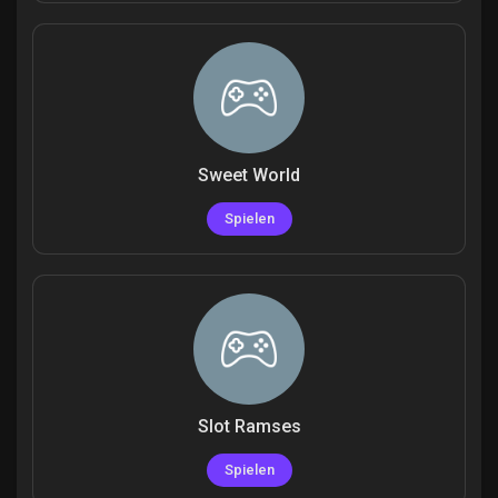
Kurse
Meine Kurse
Sweet World
Foren
Spielen
Filme
Spiele
Entwickler
Slot Ramses
Spielen
Verdienste