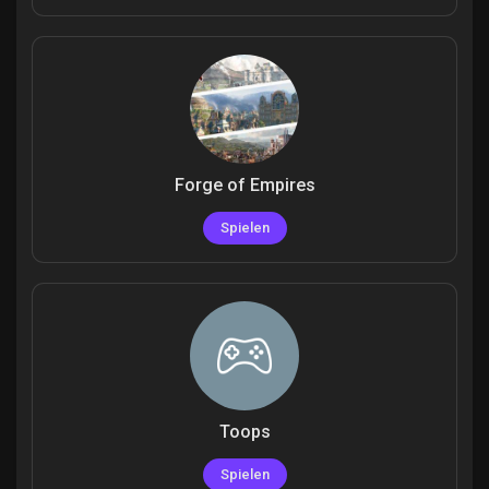
Forge of Empires
Spielen
Toops
Spielen