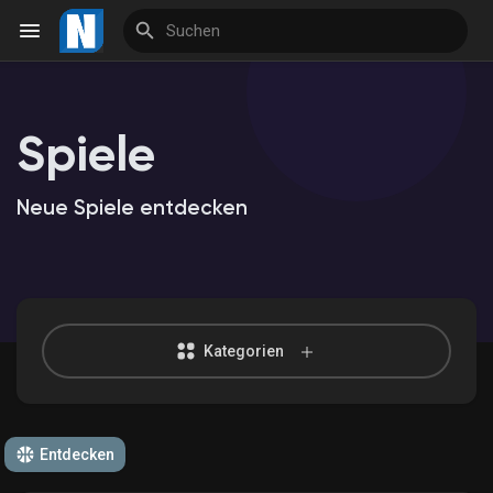
Spiele
Reels
Neue Spiele entdecken
Entdecken Veranstaltungen
Meine Veranstaltungen
Kategorien
Entdecken Marktplatz
Entdecken
Meine Produkte