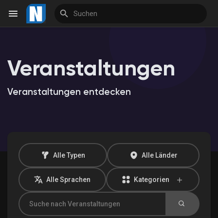
Veranstaltungen
Reels
Veranstaltungen entdecken
Entdecken Veranstaltungen
Meine Veranstaltungen
Alle Typen
Alle Länder
Alle Sprachen
Kategorien
Entdecken Marktplatz
Meine Produkte