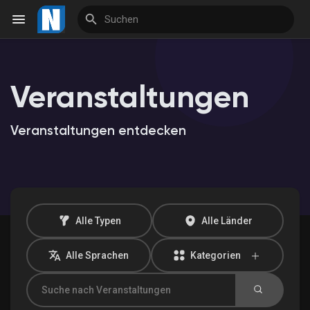
Veranstaltungen
Reels
Veranstaltungen entdecken
Entdecken Veranstaltungen
Meine Veranstaltungen
Alle Typen
Alle Länder
Alle Sprachen
Kategorien
Entdecken Marktplatz
Meine Produkte