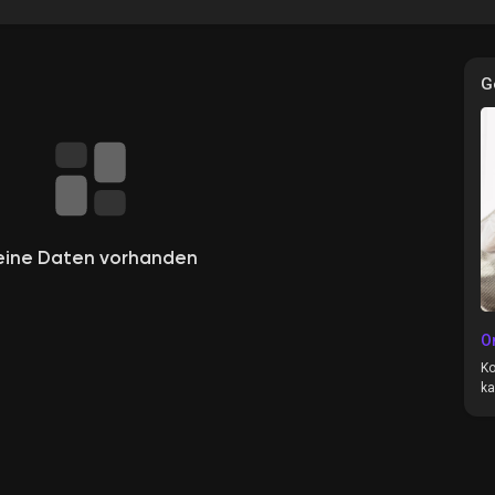
G
e
eine Daten vorhanden
O
Ko
ka