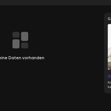
G
e
eine Daten vorhanden
O
Ko
ka