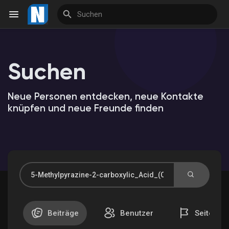
Suchen
Reels
Neue Personen entdecken, neue Kontakte
knüpfen und neue Freunde finden
Entdecken Veranstaltungen
Meine Veranstaltungen
Entdecken Marktplatz
Beiträge
Benutzer
Seiten
Meine Produkte