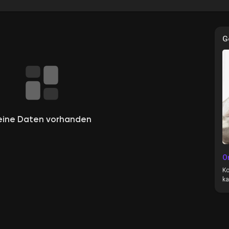
G
e
eine Daten vorhanden
O
Ko
ka