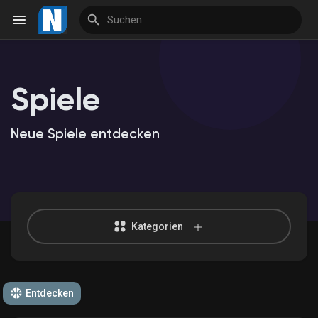
Spiele
Reels
Neue Spiele entdecken
Entdecken Veranstaltungen
Meine Veranstaltungen
Kategorien
Entdecken Marktplatz
Entdecken
Meine Produkte