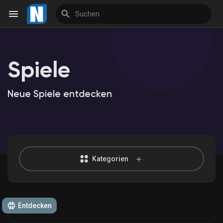
Spiele
Reels
Neue Spiele entdecken
Entdecken Veranstaltungen
Meine Veranstaltungen
Kategorien
Entdecken Marktplatz
Entdecken
Meine Produkte