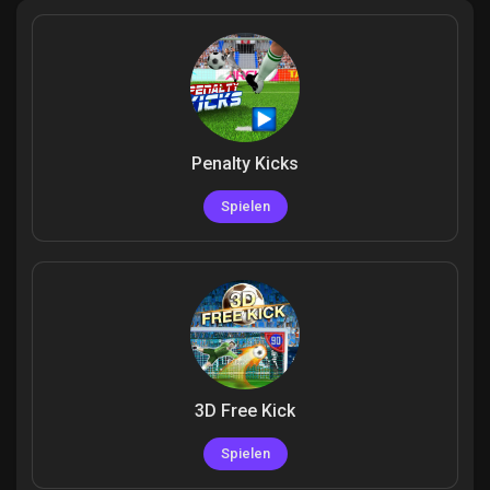
Entdecken Gruppen
Penalty Kicks
Meine Gruppen
Spielen
Entdecken Seiten
Gefallene Seiten
3D Free Kick
Beliebte Beiträge
Spielen