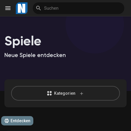
Spiele
Reels
Neue Spiele entdecken
Entdecken Veranstaltungen
Meine Veranstaltungen
Kategorien
Entdecken Marktplatz
Entdecken
Meine Produkte