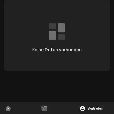
Entdecken Gruppen
Meine Gruppen
Keine Daten vorhanden
Entdecken Seiten
Gefallene Seiten
Beliebte Beiträge
Beitreten