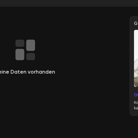
G
e
eine Daten vorhanden
O
Ko
ka