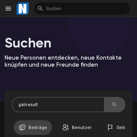
Suchen
Reels
Neue Personen entdecken, neue Kontakte
knüpfen und neue Freunde finden
Entdecken Veranstaltungen
Meine Veranstaltungen
Entdecken Marktplatz
Beiträge
Benutzer
Seiten
Meine Produkte