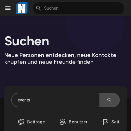
Suchen
Reels
Neue Personen entdecken, neue Kontakte
knüpfen und neue Freunde finden
Entdecken Veranstaltungen
Meine Veranstaltungen
Entdecken Marktplatz
Beiträge
Benutzer
Seiten
Meine Produkte