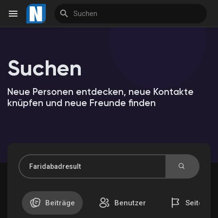
Suchen
Reels
Neue Personen entdecken, neue Kontakte
knüpfen und neue Freunde finden
Entdecken Veranstaltungen
Meine Veranstaltungen
Entdecken Marktplatz
Beiträge
Benutzer
Seiten
Meine Produkte