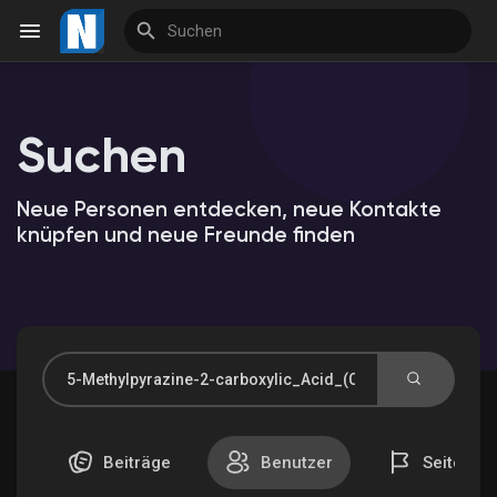
Suchen
Reels
Neue Personen entdecken, neue Kontakte
knüpfen und neue Freunde finden
Entdecken Veranstaltungen
Meine Veranstaltungen
Entdecken Marktplatz
Beiträge
Benutzer
Seiten
Meine Produkte