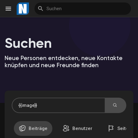
Suchen
Reels
Neue Personen entdecken, neue Kontakte
knüpfen und neue Freunde finden
Entdecken Veranstaltungen
Meine Veranstaltungen
Entdecken Marktplatz
Beiträge
Benutzer
Seiten
Meine Produkte