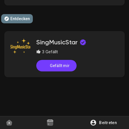
Entdecken
Entdecken Gruppen
SingMusicStar
Meine Gruppen
3 Gefällt
Gefällt mir
Entdecken Seiten
Gefallene Seiten
Beliebte Beiträge
Beitreten