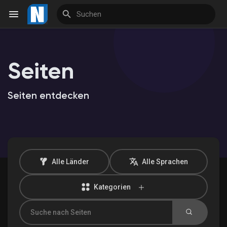
Seiten
Reels
Seiten entdecken
Entdecken Veranstaltungen
Meine Veranstaltungen
Alle Länder
Alle Sprachen
Kategorien
Entdecken Marktplatz
Meine Produkte