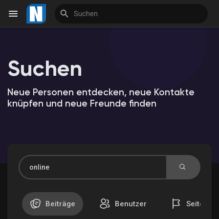
Suchen
Reels
Neue Personen entdecken, neue Kontakte
knüpfen und neue Freunde finden
Entdecken Veranstaltungen
Meine Veranstaltungen
Entdecken Marktplatz
Beiträge
Benutzer
Seiten
Meine Produkte