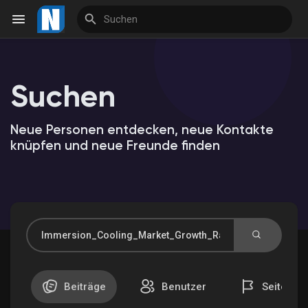
Suchen
Reels
Neue Personen entdecken, neue Kontakte
knüpfen und neue Freunde finden
Entdecken Veranstaltungen
Meine Veranstaltungen
Entdecken Marktplatz
Beiträge
Benutzer
Seiten
Meine Produkte