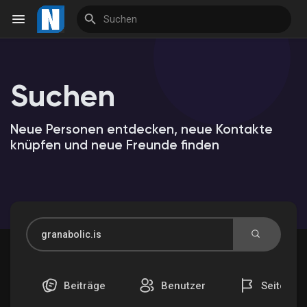
Suchen
Reels
Neue Personen entdecken, neue Kontakte
knüpfen und neue Freunde finden
Entdecken Veranstaltungen
Meine Veranstaltungen
Entdecken Marktplatz
Beiträge
Benutzer
Seiten
Meine Produkte