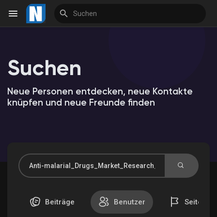
Suchen
Reels
Neue Personen entdecken, neue Kontakte
knüpfen und neue Freunde finden
Entdecken Veranstaltungen
Meine Veranstaltungen
Entdecken Marktplatz
Beiträge
Benutzer
Seiten
Meine Produkte