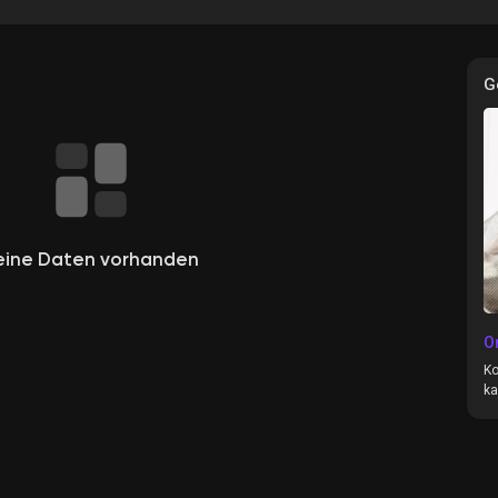
G
e
eine Daten vorhanden
O
Ko
ka