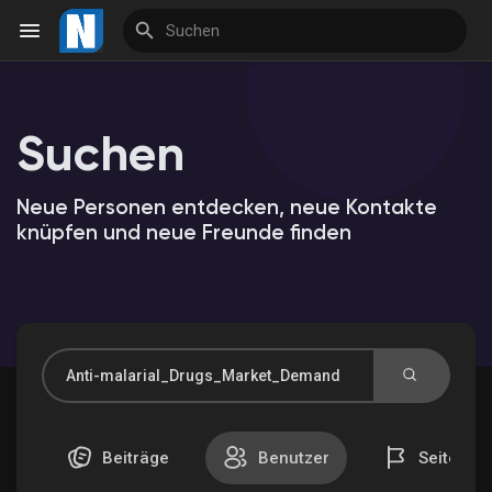
Suchen
Reels
Neue Personen entdecken, neue Kontakte
knüpfen und neue Freunde finden
Entdecken Veranstaltungen
Meine Veranstaltungen
Entdecken Marktplatz
Beiträge
Benutzer
Seiten
Meine Produkte