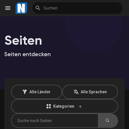
Seiten
Reels
Seiten entdecken
Entdecken Veranstaltungen
Meine Veranstaltungen
Alle Länder
Alle Sprachen
Kategorien
Entdecken Marktplatz
Meine Produkte