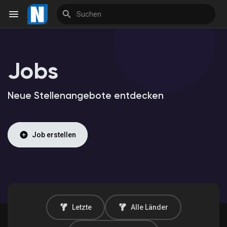
Jobs
Reels
Neue Stellenangebote entdecken
Entdecken Veranstaltungen
Job erstellen
Meine Veranstaltungen
Entdecken Marktplatz
Letzte
Alle Länder
Meine Produkte