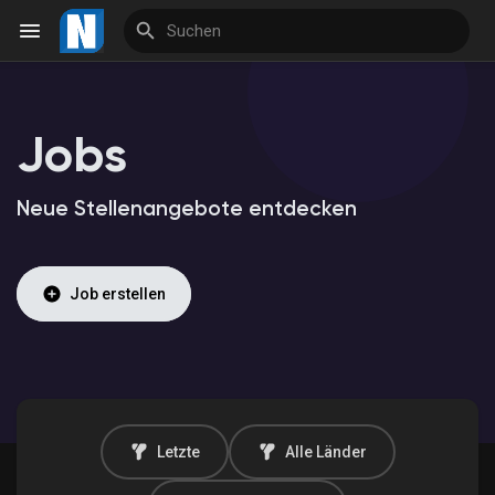
Jobs
Reels
Neue Stellenangebote entdecken
Entdecken Veranstaltungen
Job erstellen
Meine Veranstaltungen
Entdecken Marktplatz
Letzte
Alle Länder
Meine Produkte