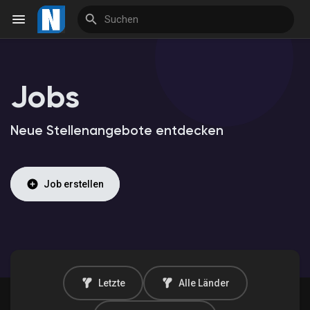
Jobs
Reels
Neue Stellenangebote entdecken
Entdecken Veranstaltungen
Job erstellen
Meine Veranstaltungen
Entdecken Marktplatz
Letzte
Alle Länder
Meine Produkte