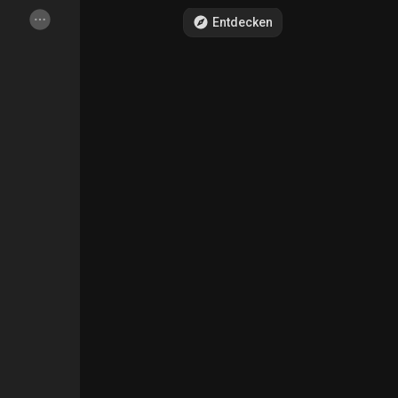
Entdecken
Entdecken Seiten
Gefallene Seiten
Beliebte Beiträge
Entdecke Beiträg
Spendenaktionen
Meine Spenden
Angebote
Meine Angebote
Jobs
Meine Jobs
Kurse
Meine Kurse