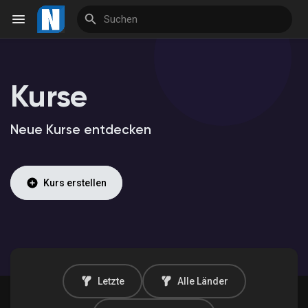
Kurse
Reels
Neue Kurse entdecken
Entdecken Veranstaltungen
Kurs erstellen
Meine Veranstaltungen
Entdecken Marktplatz
Letzte
Alle Länder
Meine Produkte