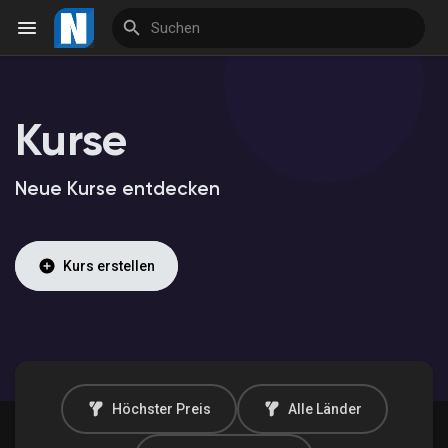
Kurse
Reels
Neue Kurse entdecken
Entdecken Veranstaltungen
Kurs erstellen
Meine Veranstaltungen
Entdecken Marktplatz
Höchster Preis
Alle Länder
Meine Produkte