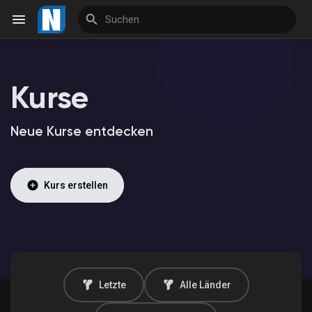
Kurse
Reels
Neue Kurse entdecken
Entdecken Veranstaltungen
Kurs erstellen
Meine Veranstaltungen
Entdecken Marktplatz
Letzte
Alle Länder
Meine Produkte