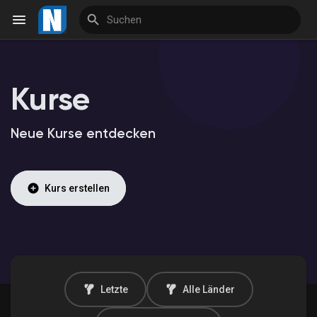
Kurse
Reels
Neue Kurse entdecken
Entdecken Veranstaltungen
Kurs erstellen
Meine Veranstaltungen
Entdecken Marktplatz
Letzte
Alle Länder
Meine Produkte