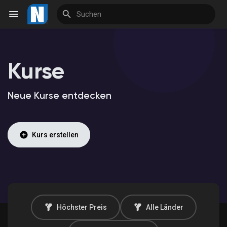
Kurse
Reels
Neue Kurse entdecken
Entdecken Veranstaltungen
Kurs erstellen
Meine Veranstaltungen
Entdecken Marktplatz
Höchster Preis
Alle Länder
Meine Produkte