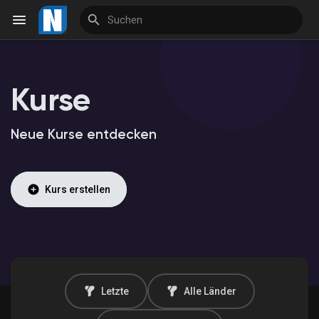
Kurse
Reels
Neue Kurse entdecken
Entdecken Veranstaltungen
Kurs erstellen
Meine Veranstaltungen
Entdecken Marktplatz
Letzte
Alle Länder
Meine Produkte