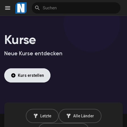
Kurse
Reels
Neue Kurse entdecken
Entdecken Veranstaltungen
Kurs erstellen
Meine Veranstaltungen
Entdecken Marktplatz
Letzte
Alle Länder
Meine Produkte